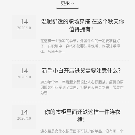
更多>>
14
温暖舒适的职场穿搭 在这个秋天你
2020/10
值得拥有！
​在这样一个微凉的季节，外套什么的一定要准备好
了，在职场中，穿搭不仅要注重保暖，也要注重得
体。气质无关...
14
新手小白开店进货需要注意什么？
2020/10
​2020年今年一年看起来都很让人心惊胆战，疫情的原
因服装行业受到了重创，但是春天总会到来，服装作
为朝...
14
你的衣柜里面还缺这样一件连衣
2020/10
裙！
​连衣裙是女生衣橱里面不可缺少的单品，没有哪一个