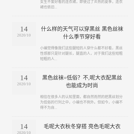
女生不爱好看的连衣裙，即使过了炎热的夏季，连衣
裙也依旧...
14
什么样的天气可以穿黑丝 黑色丝袜
2020/10
什么季节穿好看
​小编觉得像我们这些腿短的人穿什么都不好看，黑丝
性感那只是针对腿长，腿直的人，对于我们这些短粗
短粗的人...
14
黑色丝袜=低俗？不,呢大衣配黑丝
2020/10
也能成为时尚
​相信在很多人的认知里面，都自然而然的把黑丝划分
为低俗的行列之中，小编也不例外。但如今，小编不
得不为自...
14
毛呢大衣秋冬穿搭 亮色毛呢大衣
2020/10