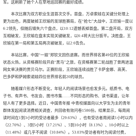
军。这刷新了她个人在草地巡回赛的最好成绩。
本次比赛为双方职业生涯首次交手。首盘，万卓索娃在关键分处理上
更为出色，两度破掉王欣瑜的发球胜赛局，在“抢七”大战中，王欣瑜一度以
6:2领先，但随后错失六个盘点，以10:12遗憾丢掉首盘。第二盘开局，双方
互相破发，王欣瑜在盘末实现关键破发，以6:4将大比分扳平。决胜盘，王
欣瑜在第一局和第五局两次被破发，以2:6告负。
本站比赛，中国“一姐”郑钦文因伤退赛。而世界排名第49位的王欣瑜
状态火热，从资格赛阶段开启“黑马”之旅，在资格赛第二轮战胜了曾两进温
网女单决赛的贾贝乌尔。正赛阶段，王欣瑜连续战胜了卡萨金娜、高芙、
巴多萨和萨姆索诺娃四位世界排名前20的球员。
随着媒介形态不断变化，年轻人的阅读场景也愈发多元。纸质书、电
子书、有声书、书友会、图书市集……不同形态的购书、读书渠道，让年
轻人有了更多选择。近日，中国青年报·中青校媒面向以大学生为主的青年
群体发起阅读消费相关调查，共回收有效问卷1586份。结果显示，每周阅
读时间在1到3小时的受访者最多（29.63%），也有受访者周阅读1小时以内
（22.70%）、3到5小时（17.21%）、5到10小时（8.13%）、10小时以上
（11.48%）或几乎不阅读（10.84%）。53.03%受访者有时为阅读付费，