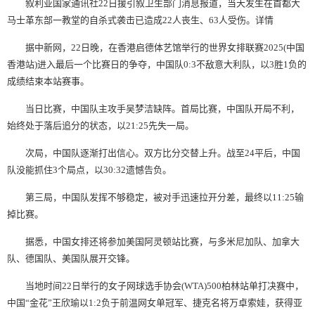
叙利亚国家通讯社22日援引叙卫生部门消息报道，当天发生在首都大
马士革东部一教堂的自杀式袭击已造成22人丧生、63人受伤。详情
据中新网，22日晚，在香港启德体艺馆举行的世界女排联赛2025(中国
香港站)进入最后一个比赛日的争夺，中国队0:3不敌意大利队，以3胜1负的
成绩结束本站赛事。
当日比赛，中国队主攻手吴梦洁缺阵。首局比赛，中国队开局不利，
始终处于落后追分的状态，以21:25先失一局。
次局，中国队逐渐打出信心。双方比分交替上升。战至24平后，中国
队没能抓住3个局点，以30:32遗憾告负。
第三局，中国队发挥不够稳定，被对手迅速拉开分差，最终以11:25输
掉比赛。
据悉，中国女排还将参加美国阿灵顿站比赛，与多米尼加队、加拿大
队、德国队、美国队展开交锋。
当地时间22日举行的女子网球选手协会(WTA)500柏林站单打决赛中，
中国“金花”王欣瑜以1:2负于前温网女单冠军、捷克名将万卓索娃，获得亚