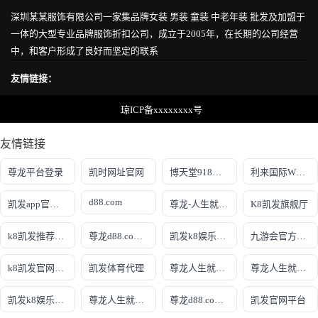
深圳某某服饰有限公司一家集品牌女装 男装 童装 中老年装 批发及加盟于
一体的大型专业品牌服饰折扣公司，成立于2005年，在长期的公司经营
中，和客户形成了良好而坚定的联系
友情链接：
琼ICP备xxxxxxxx号
友情链接
尊龙平台登录
凯时网址官网
博天堂918怎么样
利来国际WWW66.Com
d88.com
凯发app官网(官方)官方网站
尊龙-人生就是搏下载
K8凯发旗舰厅
k8凯发推荐真人娱乐手机app
尊龙d88.com集团官网
凯发k8娱乐官网网站
九游会官方网站登录
k8凯发官网登录
凯发体育代理
尊龙人生就是博!官网首页
尊龙人生就是博!官网手机版
凯发k8娱乐开户平台
尊龙人生就是博!国际
尊龙d88.com开户官网
凯发官网平台