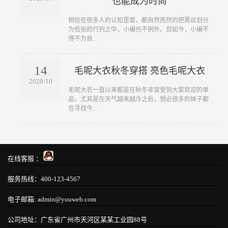
也能成为时尚
​相信在很多人的认知里面，都自然而然的把黑丝划分
为低俗的行列之中，小编也不例外。但如今，小编不
得不为自...
14
毛呢大衣秋冬穿搭 亮色毛呢大衣
2020/10
​毛呢大衣一直以来都是在秋冬非常受到大家欢迎的单
品，尤其是在天气越来越冷之后，想必很多的妹子都
在寻找今...
在线客服 ：
服务热线：400-123-4567
电子邮箱: admin@youweb.com
公司地址：广东省广州市天河区某某工业园88号