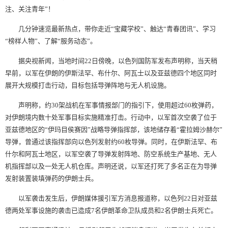
注、关注青年”！
几分钟速览最新热点，带你走近“宝藏学校”、触达“青春团讯”、学习
“榜样人物”、了解“服务动态”。
据央视新闻，当地时间22日傍晚，以色列国防军发布声明称，当天稍
早前，以军在伊朗的伊斯法罕、布什尔、阿瓦士以及亚兹德四个地区同时
展开大规模打击行动，目标包括导弹阵地与无人机设施。
声明称，约30架战机在军事情报部门的指引下，使用超过60枚弹药，
对伊朗境内数十处军事目标实施精准打击。行动中，以军首次空袭了位于
亚兹德地区的“伊玛目侯赛因”战略导弹指挥部，该地储存着“霍拉姆沙赫尔”
导弹，曾通过该指挥部向以色列发射约60枚导弹。同时，在伊斯法罕、布
什尔和阿瓦士地区，以军空袭了导弹发射阵地、防空系统生产基地、无人
机指挥部以及一处无人机仓库。声明还说，以军还打死了多名正在为导弹
发射装置装填弹药的伊朗士兵。
以军袭击发生后，伊朗媒体援引军方消息报道称，以色列22日对亚兹
德两处军事设施的袭击已造成7名伊朗革命卫队成员和2名伊朗士兵死亡。