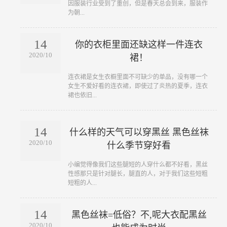
因服装行业受到了重创，但是春天总会到来，服装作
为朝...
14
你的衣柜里面还缺这样一件连衣
2020/10
裙！
​连衣裙是女生衣橱里面不可缺少的单品，没有哪一个
女生不爱好看的连衣裙，即使过了炎热的夏季，连衣
裙也依旧...
14
什么样的天气可以穿黑丝 黑色丝袜
2020/10
什么季节穿好看
​小编觉得像我们这些腿短的人穿什么都不好看，黑丝
性感那只是针对腿长，腿直的人，对于我们这些短粗
短粗的人...
14
黑色丝袜=低俗？不,呢大衣配黑丝
2020/10