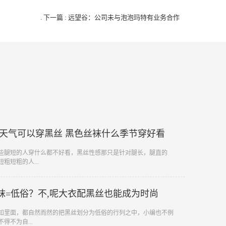
.
下一篇 : 远望谷：公司未与泡泡玛特有业务合作
天气可以穿黑丝 黑色丝袜什么季节穿好看
这些腿短的人穿什么都不好看，黑丝性感那只是针对腿长，腿直的
粗短粗的人...
袜=低俗？不,呢大衣配黑丝也能成为时尚
认知里面，都自然而然的把黑丝划分为低俗的行列之中，小编也不例
得不为自...