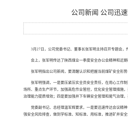
公司新闻 公司迅
3月27日，公司党委书记、董事长张军明主持召开专题会，
会上，张军明传达了陕西煤业一季度安全办公会精神和近期矿
张军明指出
公司新闻
，要清醒认识和把握当前煤矿安全形势
张军明强调，一是要压紧压实全员安全责任，在用心工作制落
场所、重点生产环节，加强高危作业管控，优化安全管理措施，
治理能力提质增效；四是要加强井下车辆安全管理和尾气治理，
党委副书记、总经理温军辉要求，一是要迅速传达会议精神，
强安全风险排查，做到学标准、知标准、用标准，推进矿井安全