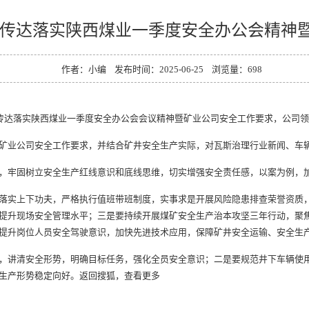
速传达落实陕西煤业一季度安全办公会精神
作者：小编 发布时间：2025-06-25 浏览量：
698
传达落实陕西煤业一季度安全办公会会议精神暨矿业公司安全工作要求，公司领
业公司安全工作要求，并结合矿井安全生产实际，对瓦斯治理
行业新闻
、车
，牢固树立安全生产红线意识和底线思维，切实增强安全责任感，以案为例，
实上下功夫，严格执行值班带班制度，实事求是开展风险隐患排查
荣誉资质
提升现场安全管理水平；三是要持续开展煤矿安全生产治本攻坚三年行动，聚
提升岗位人员安全驾驶意识，加快先进技术应用，保障矿井安全运输、安全生
讲清安全形势，明确目标任务，强化全员安全意识；二是要规范井下车辆使用
生产形势稳定向好。返回搜狐，查看更多