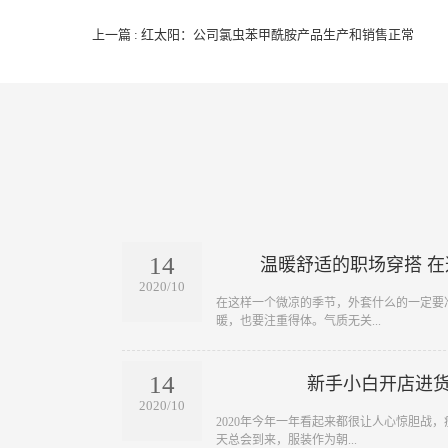
上一篇 : 红太阳：公司氯虫苯甲酰胺产品生产和销售正常
14
温暖舒适的职场穿搭 
2020/10
​在这样一个微凉的季节，外套什么的一定
暖，也要注重得体。气质无关...
14
新手小白开店进
2020/10
​2020年今年一年看起来都很让人心惊胆
天总会到来，服装作为朝...